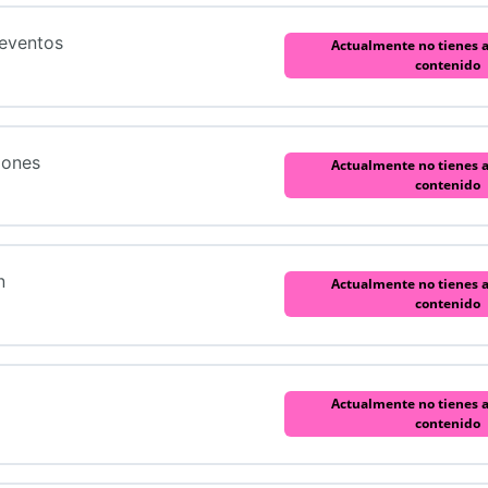
eventos
Actualmente no tienes a
contenido
ma
0
ciones
Actualmente no tienes a
contenido
 con turrón 8/12/24
ma
0
n
Actualmente no tienes a
de las comidas de Navidad/ eventos? 9/1/25
contenido
a de casa, sin perder de vista el objetivo 17/2/25
 cómo afrontarlas
ma
0
Actualmente no tienes a
 pesar la comida y mantener el físico 8/5/25
contenido
entes y macros de los alimentos 3/3/25
upar tanto espacio en tu mente