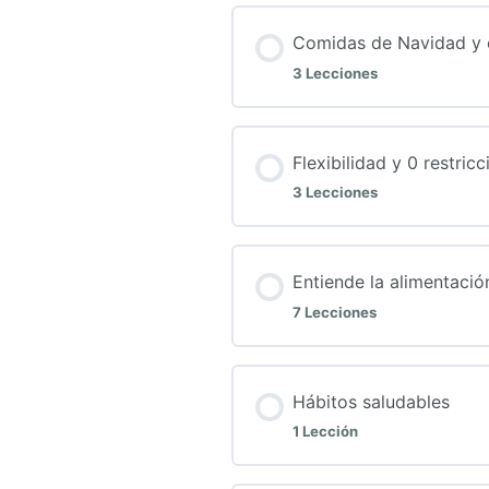
Comidas de Navidad y 
3 Lecciones
Contenido de la Te
Flexibilidad y 0 restric
3 Lecciones
Navidad sin culpas, y
Contenido de la Te
Entiende la alimentació
¿Qué hacer después 
7 Lecciones
Cómo ser flexible fuer
Comidas de navidad y
Contenido de la Te
Hábitos saludables
Cómo ser flexible sin
1 Lección
Cómo leer los ingredi
La comida no debe oc